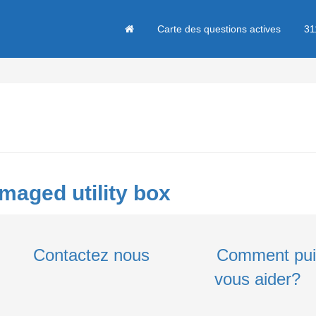
Carte des questions actives
31
amaged utility box
Contactez nous
Comment pui
vous aider?